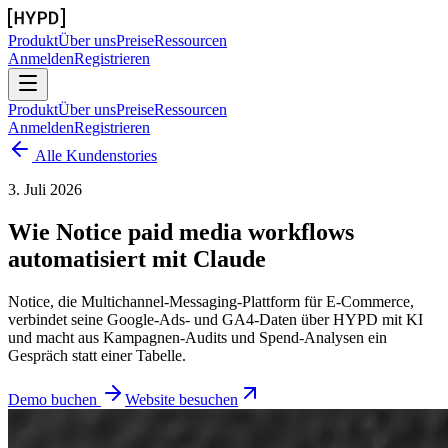
Produkt
Über uns
Preise
Ressourcen
Anmelden
Registrieren
Produkt
Über uns
Preise
Ressourcen
Anmelden
Registrieren
Alle Kundenstories
3. Juli 2026
Wie Notice paid media workflows
automatisiert mit Claude
Notice, die Multichannel-Messaging-Plattform für E-Commerce,
verbindet seine Google-Ads- und GA4-Daten über HYPD mit KI
und macht aus Kampagnen-Audits und Spend-Analysen ein
Gespräch statt einer Tabelle.
Demo buchen
Website besuchen